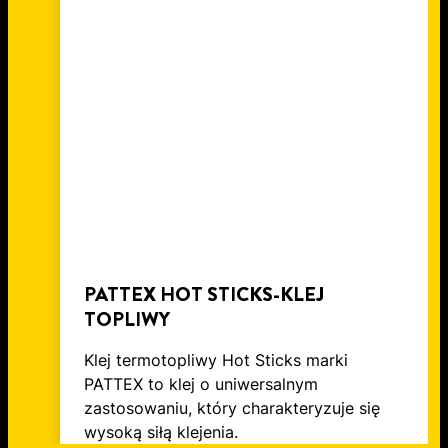
KAŻDEJ KATEGORII KLEJÓW
KLEJENIE PCV: PORADY DLA
METALU? DWA PROSTE SPOSOBY
POWIERZCHNI O DOWOLNYM
MAJSTERKOWICZÓW
ROZMIARZE
PATTEX HOT STICKS-KLEJ
TOPLIWY
Klej termotopliwy Hot Sticks marki
PATTEX to klej o uniwersalnym
zastosowaniu, który charakteryzuje się
wysoką siłą klejenia.