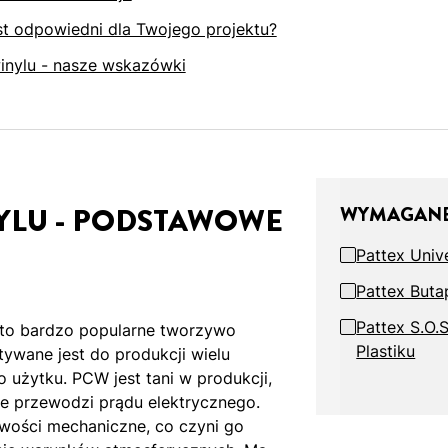
est odpowiedni dla Twojego projektu?
winylu - nasze wskazówki
YLU - PODSTAWOWE
WYMAGANE
Pattex Unive
Pattex Buta
Pattex S.O.S
 to bardzo popularne tworzywo
Plastiku
tywane jest do produkcji wielu
użytku. PCW jest tani w produkcji,
ie przewodzi prądu elektrycznego.
wości mechaniczne, co czyni go