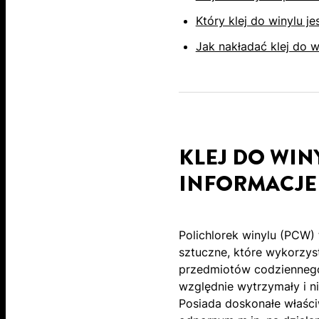
Który klej do winylu j
Jak nakładać klej do 
KLEJ DO WIN
INFORMACJE
Polichlorek winylu (PCW)
sztuczne, które wykorzys
przedmiotów codziennego 
względnie wytrzymały i n
Posiada doskonałe właści