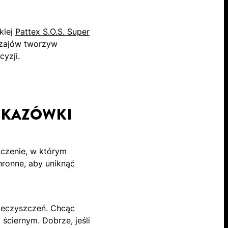
klej
Pattex S.O.S. Super
odzajów tworzyw
yzji.
WSKAZÓWKI
zczenie, w którym
ronne, aby uniknąć
ieczyszczeń. Chcąc
ściernym. Dobrze, jeśli