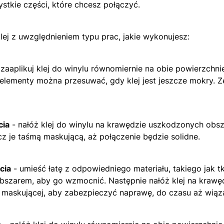
stkie części, które chcesz połączyć.
lej z uwzględnieniem typu prac, jakie wykonujesz:
zaaplikuj klej do winylu równomiernie na obie powierzchnie i
 elementy można przesuwać, gdy klej jest jeszcze mokry. Z
cia
- nałóż klej do winylu na krawędzie uszkodzonych obsz
cz je taśmą maskującą, aż połączenie będzie solidne.
cia
- umieść łatę z odpowiedniego materiału, takiego jak t
szarem, aby go wzmocnić. Następnie nałóż klej na kraw
 maskującej, aby zabezpieczyć naprawę, do czasu aż wiąza