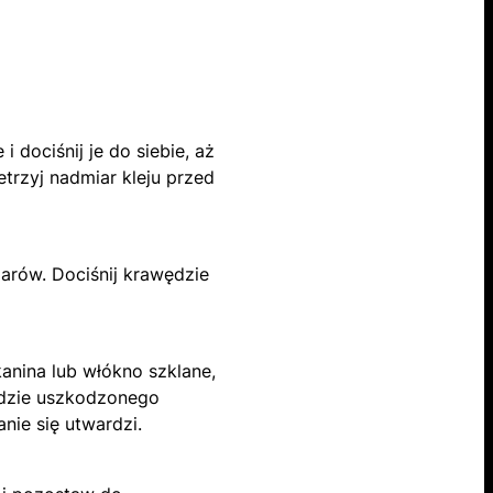
 dociśnij je do siebie, aż
etrzyj nadmiar kleju przed
arów. Dociśnij krawędzie
kanina lub włókno szklane,
ędzie uszkodzonego
nie się utwardzi.