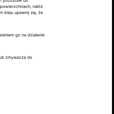
 i pozostaw do
 powierzchniach, nałóż
 kleju upewnij się, że
ieniem go na działanie
 lub zmywacza do