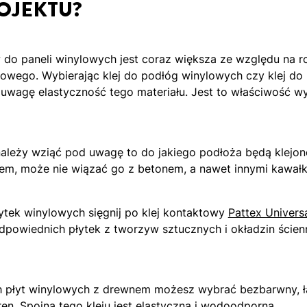
OJEKTU?
 do paneli winylowych jest coraz większa ze względu na 
wego. Wybierając klej do podłóg winylowych czy klej do 
 uwagę elastyczność tego materiału. Jest to właściwość wy
należy wziąć pod uwagę to do jakiego podłoża będą klejone
nem, może nie wiązać go z betonem, a nawet innymi kawałk
łytek winylowych sięgnij po klej kontaktowy
Pattex Universa
dpowiednich płytek z tworzyw sztucznych i okładzin ście
h płyt winylowych z drewnem możesz wybrać bezbarwny, ła
ren
. Spoina tego kleju jest elastyczna i wodoodporna.