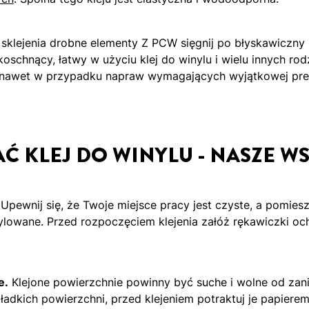
 sklejenia drobne elementy Z PCW sięgnij po błyskawiczny 
koschnący, łatwy w użyciu klej do winylu i wielu innych r
ę nawet w przypadku napraw wymagających wyjątkowej prec
Ć KLEJ DO WINYLU - NASZE 
Upewnij się, że Twoje miejsce pracy jest czyste, a pomies
owane. Przed rozpoczęciem klejenia załóż rękawiczki och
e.
Klejone powierzchnie powinny być suche i wolne od zan
dkich powierzchni, przed klejeniem potraktuj je papierem 