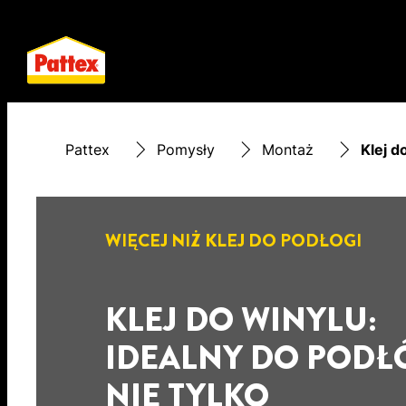
Pattex
Pomysły
Montaż
Klej d
WIĘCEJ NIŻ KLEJ DO PODŁOGI
KLEJ DO WINYLU:
IDEALNY DO PODŁÓ
NIE TYLKO