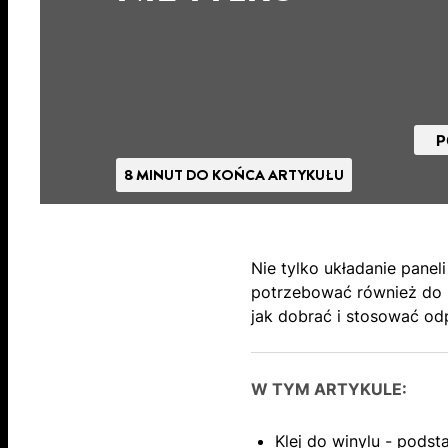
P
8 MINUT DO KOŃCA ARTYKUŁU
Nie tylko układanie pane
potrzebować również do n
jak dobrać i stosować odp
W TYM ARTYKULE:
Klej do winylu - pods