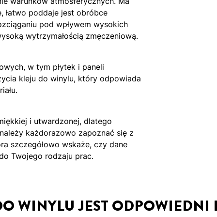
anie warunków atmosferycznych. Ma
 łatwo poddaje jest obróbce
 rozciąganiu pod wpływem wysokich
 wysoką wytrzymałością zmęczeniową.
owych, w tym płytek i paneli
cia kleju do winylu, który odpowiada
iału.
iękkiej i utwardzonej, dlatego
u należy każdorazowo zapoznać się z
tóra szczegółowo wskaże, czy dane
 do Twojego rodzaju prac.
DO WINYLU JEST ODPOWIEDNI 