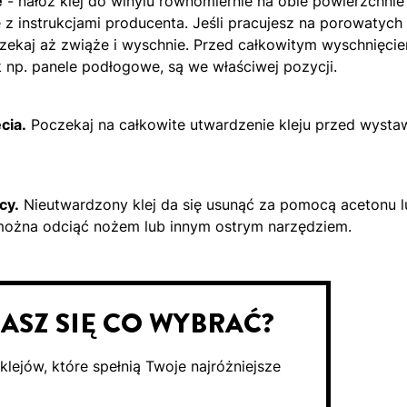
e
- nałóż klej do winylu równomiernie na obie powierzchnie
 z instrukcjami producenta. Jeśli pracujesz na porowatych
zekaj aż zwiąże i wyschnie. Przed całkowitym wyschnięciem
k np. panele podłogowe, są we właściwej pozycji.
cia.
Poczekaj na całkowite utwardzenie kleju przed wystaw
cy.
Nieutwardzony klej da się usunąć za pomocą acetonu
można odciąć nożem lub innym ostrym narzędziem.
ASZ SIĘ CO WYBRAĆ?
lejów, które spełnią Twoje najróżniejsze