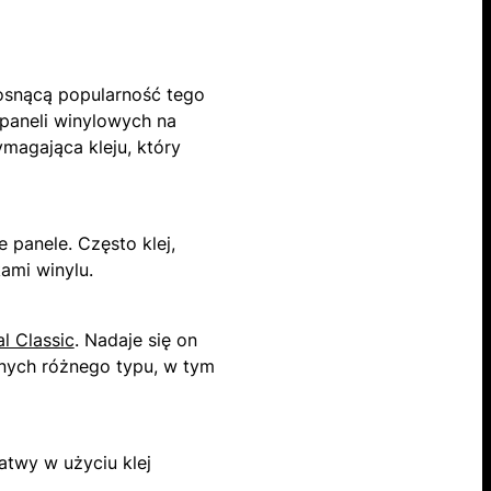
rosnącą popularność tego
paneli winylowych na
magająca kleju, który
 panele. Często klej,
ami winylu.
l Classic
. Nadaje się on
nnych różnego typu, w tym
twy w użyciu klej