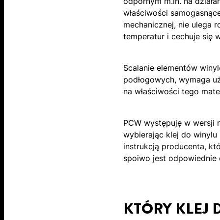
odpornym m.in. na dział
właściwości samogasnące,
mechanicznej, nie ulega
temperatur i cechuje się
Scalanie elementów winyl
podłogowych, wymaga uży
na właściwości tego mater
PCW występuję w wersji m
wybierając klej do winyl
instrukcją producenta, k
spoiwo jest odpowiednie
KTÓRY KLEJ 