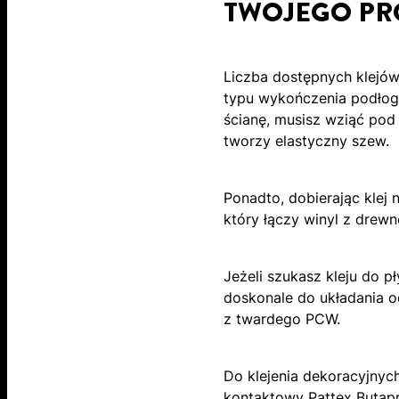
TWOJEGO PR
Liczba dostępnych klejów
typu wykończenia podłogo
ścianę, musisz wziąć pod
tworzy elastyczny szew.
Ponadto, dobierając klej 
który łączy winyl z drew
Jeżeli szukasz kleju do p
doskonale do układania o
z twardego PCW.
Do klejenia dekoracyjnyc
kontaktowy
Pattex Butap