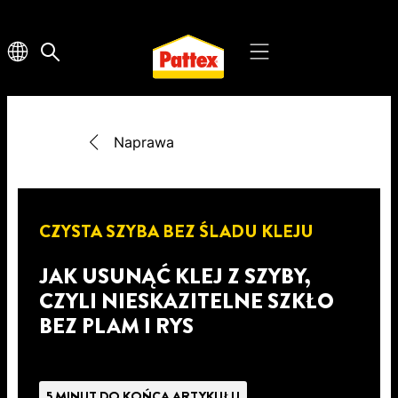
Naprawa
CZYSTA SZYBA BEZ ŚLADU KLEJU
JAK USUNĄĆ KLEJ Z SZYBY,
CZYLI NIESKAZITELNE SZKŁO
BEZ PLAM I RYS
5 MINUT DO KOŃCA ARTYKUŁU