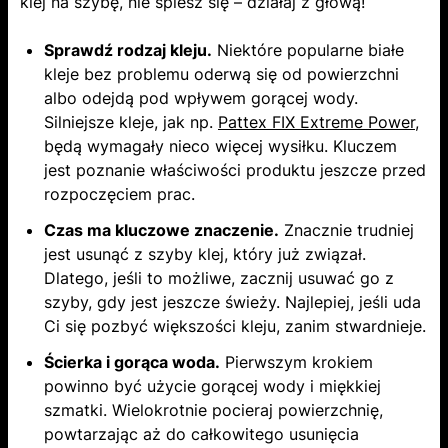
klej na szybę, nie śpiesz się – działaj z głową!
Sprawdź rodzaj kleju.
Niektóre popularne białe
kleje bez problemu oderwą się od powierzchni
albo odejdą pod wpływem gorącej wody.
Silniejsze kleje, jak np.
Pattex FIX Extreme Power
,
będą wymagały nieco więcej wysiłku. Kluczem
jest poznanie właściwości produktu jeszcze przed
rozpoczęciem prac.
Czas ma kluczowe znaczenie.
Znacznie trudniej
jest usunąć z szyby klej, który już związał.
Dlatego, jeśli to możliwe, zacznij usuwać go z
szyby, gdy jest jeszcze świeży. Najlepiej, jeśli uda
Ci się pozbyć większości kleju, zanim stwardnieje.
Ścierka i gorąca woda.
Pierwszym krokiem
powinno być użycie gorącej wody i miękkiej
szmatki. Wielokrotnie pocieraj powierzchnię,
powtarzając aż do całkowitego usunięcia