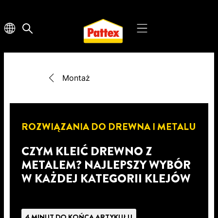
Montaż
ROZWIĄZANIA DO DREWNA I METALU
CZYM KLEIĆ DREWNO Z
METALEM? NAJLEPSZY WYBÓR
W KAŻDEJ KATEGORII KLEJÓW
4 MINUT DO KOŃCA ARTYKUŁU