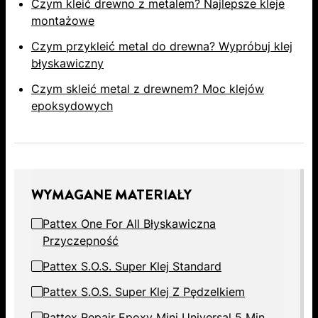
Czym kleić drewno z metalem? Najlepsze kleje
montażowe
Czym przykleić metal do drewna? Wypróbuj klej
błyskawiczny
Czym skleić metal z drewnem? Moc klejów
epoksydowych
WYMAGANE MATERIAŁY
Pattex One For All Błyskawiczna
Przyczepność
Pattex S.O.S. Super Klej Standard
Pattex S.O.S. Super Klej Z Pędzelkiem
Pattex Repair Epoxy Mini Universal 5 Min