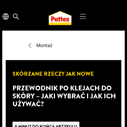
Montaż
SKÓRZANE RZECZY JAK NOWE
PRZEWODNIK PO KLEJACH DO
SKÓRY – JAKI WYBRAĆ I JAK ICH
UŻYWAĆ?
6 MINUT DO KOŃCA ARTYKUŁU