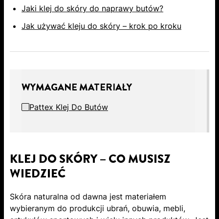
Jaki klej do skóry do naprawy butów?
Jak używać kleju do skóry – krok po kroku
WYMAGANE MATERIAŁY
Pattex Klej Do Butów
KLEJ DO SKÓRY – CO MUSISZ
WIEDZIEĆ
Skóra naturalna od dawna jest materiałem
wybieranym do produkcji ubrań, obuwia, mebli,