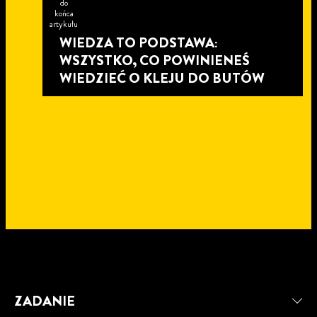
do
końca
artykułu
WIEDZA TO PODSTAWA:
WSZYSTKO, CO POWINIENEŚ
WIEDZIEĆ O KLEJU DO BUTÓW
6 minut
do
6 minut
ZADANIE
końca
do
6 minut
artykułu