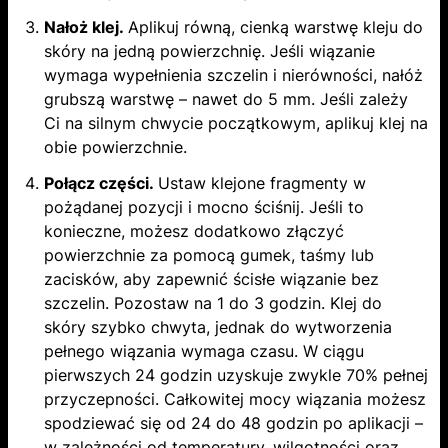
Nałoż klej.
Aplikuj równą, cienką warstwę kleju do
skóry na jedną powierzchnię. Jeśli wiązanie
wymaga wypełnienia szczelin i nierówności, nałóż
grubszą warstwę – nawet do 5 mm. Jeśli zależy
Ci na silnym chwycie początkowym, aplikuj klej na
obie powierzchnie.
Połącz części.
Ustaw klejone fragmenty w
pożądanej pozycji i mocno ściśnij. Jeśli to
konieczne, możesz dodatkowo złączyć
powierzchnie za pomocą gumek, taśmy lub
zacisków, aby zapewnić ścisłe wiązanie bez
szczelin. Pozostaw na 1 do 3 godzin. Klej do
skóry szybko chwyta, jednak do wytworzenia
pełnego wiązania wymaga czasu. W ciągu
pierwszych 24 godzin uzyskuje zwykle 70% pełnej
przyczepności. Całkowitej mocy wiązania możesz
spodziewać się od 24 do 48 godzin po aplikacji –
w zależności od temperatury, wilgotności oraz