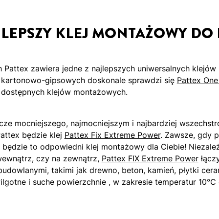
AJLEPSZY KLEJ MONTAŻOWY DO
 Pattex zawiera jedne z najlepszych uniwersalnych klejów 
t kartonowo-gipsowych doskonale sprawdzi się
Pattex One 
h dostępnych klejów montażowych.
zcze mocniejszego, najmocniejszym i najbardziej wszechst
attex będzie klej
Pattex Fix Extreme Power
. Zawsze, gdy p
, będzie to odpowiedni klej montażowy dla Ciebie! Niezale
wewnątrz, czy na zewnątrz,
Pattex FIX Extreme Power
łączy
udowlanymi, takimi jak drewno, beton, kamień, płytki ceram
lgotne i suche powierzchnie , w zakresie temperatur 10°C