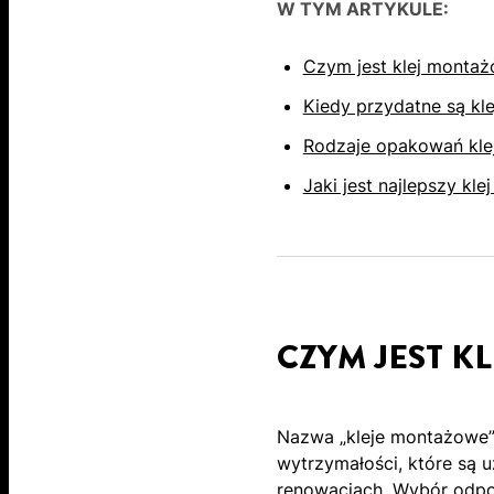
W TYM ARTYKULE:
Czym jest klej monta
Kiedy przydatne są k
Rodzaje opakowań kl
Jaki jest najlepszy kl
CZYM JEST K
Nazwa „kleje montażowe” 
wytrzymałości, które są 
renowacjach. Wybór odp