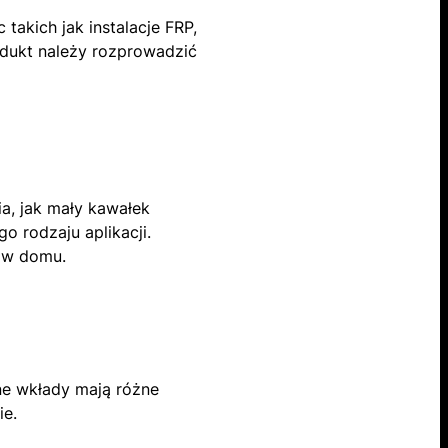
akich jak instalacje FRP,
odukt należy rozprowadzić
a, jak mały kawałek
o rodzaju aplikacji.
c w domu.
ne wkłady mają różne
ie.