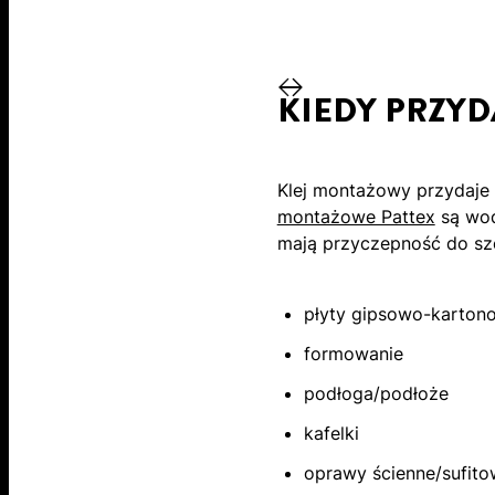
KIEDY PRZYD
Klej montażowy przydaje 
montażowe Pattex
są wod
mają przyczepność do sze
płyty gipsowo-karton
formowanie
podłoga/podłoże
kafelki
oprawy ścienne/sufit