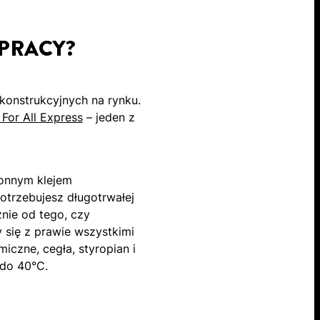
 PRACY?
konstrukcyjnych na rynku.
For All Express
– jeden z
ronnym klejem
otrzebujesz długotrwałej
żnie od tego, czy
 się z prawie wszystkimi
iczne, cegła, styropian i
 do 40°C.