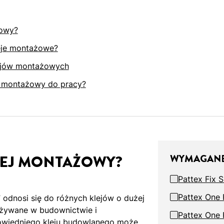
żowy?
leje montażowe?
ejów montażowych
ej montażowy do pracy?
LEJ MONTAŻOWY?
WYMAGANE
Pattex Fix 
Pattex One F
odnosi się do różnych klejów o dużej
używane w budownictwie i
Pattex One 
owiedniego kleju budowlanego może