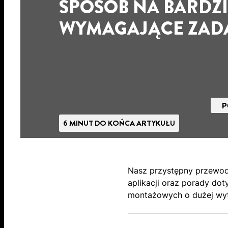
SPOSÓB NA BARDZI
WYMAGAJĄCE ZAD
P
6 MINUT DO KOŃCA ARTYKUŁU
Nasz przystępny przewod
aplikacji oraz porady do
montażowych o dużej wyt