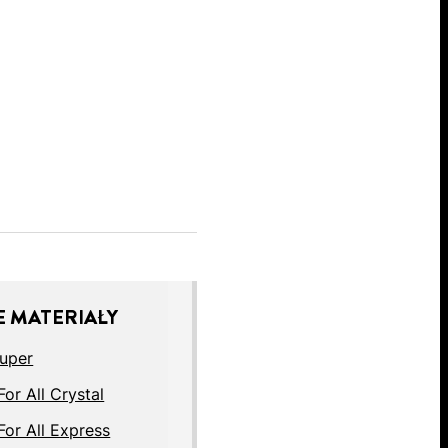
 MATERIAŁY
Super
or All Crystal
For All Express