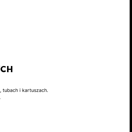
YCH
 tubach i kartuszach.
.