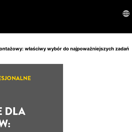
montażowy: właściwy wybór do najpoważniejszych zadań
ESJONALNE
 DLA
W: