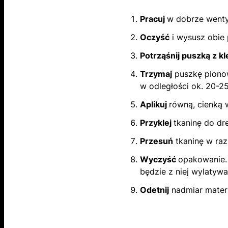
Pracuj
w dobrze went
Oczyść
i wysusz obie 
Potrząśnij puszką z k
Trzymaj
puszkę pionow
w odległości ok. 20-2
Aplikuj
równą, cienką 
Przyklej
tkaninę do dr
Przesuń
tkaninę w razi
Wyczyść
opakowanie. 
będzie z niej wylatywa
Odetnij
nadmiar materi