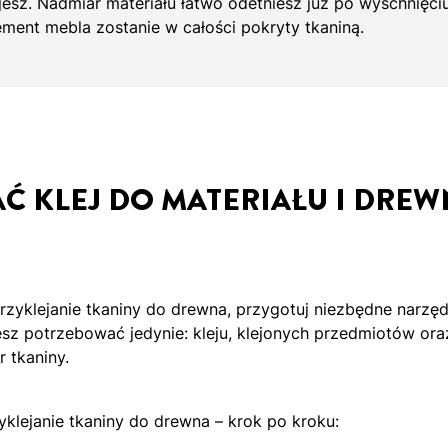
ujesz. Nadmiar materiału łatwo odetniesz już po wyschnięciu
ment mebla zostanie w całości pokryty tkaniną.
Ć KLEJ DO MATERIAŁU I DREW
rzyklejanie tkaniny do drewna, przygotuj niezbędne narzęd
sz potrzebować jedynie: kleju, klejonych przedmiotów or
 tkaniny.
zyklejanie tkaniny do drewna – krok po kroku: