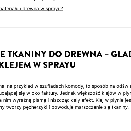
materiału i drewna w sprayu?
E TKANINY DO DREWNA – GŁA
 KLEJEM W SPRAYU
wna, na przykład w szufladach komody, to sposób na odświ
zucającej się w oko faktury. Jednak większość klejów w pły
 nim wyraźną plamę i niszcząc cały efekt. Klej w płynie jes
ny tworzy pęcherzyki i powoduje marszczenie się tkaniny.