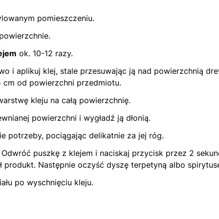
ylowanym pomieszczeniu.
powierzchnie.
lejem
ok. 10-12 razy.
o i aplikuj klej, stale przesuwając ją nad powierzchnią d
5 cm od powierzchni przedmiotu.
warstwę kleju na całą powierzchnię.
ewnianej powierzchni i wygładź ją dłonią.
e potrzeby, pociągając delikatnie za jej róg.
Odwróć puszkę z klejem i naciskaj przycisk przez 2 sekund
ł produkt. Następnie oczyść dyszę terpetyną albo spirytus
ału po wyschnięciu kleju.