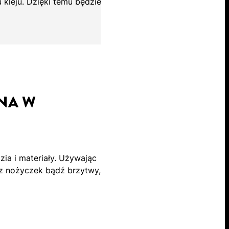
 kleju. Dzięki temu będziesz
NA W
zia i materiały. Używając
az nożyczek bądź brzytwy,