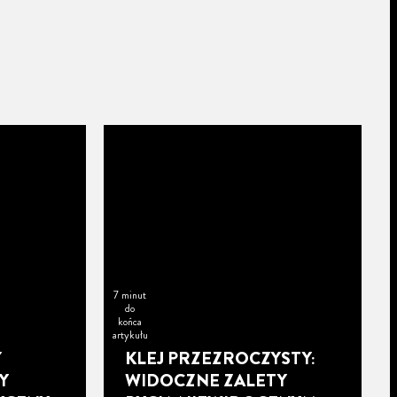
7 minut
do
końca
artykułu
Y
KLEJ PRZEZROCZYSTY:
Y
WIDOCZNE ZALETY