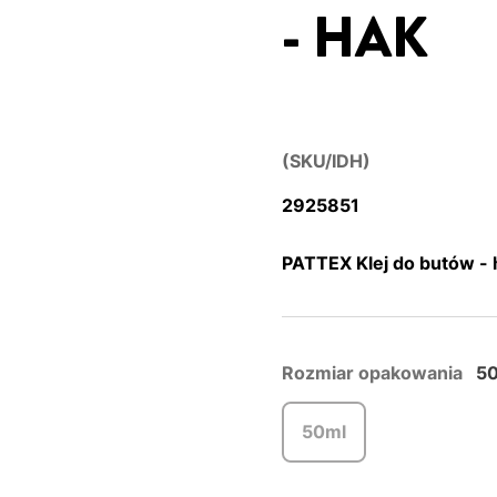
- HAK
(SKU/IDH)
2925851
PATTEX Klej do butów - 
Rozmiar opakowania
5
50ml