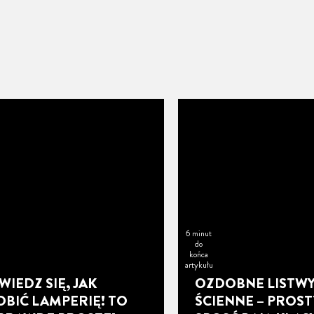
6 minut
do
końca
artykułu
IEDZ SIĘ, JAK
OZDOBNE LISTW
OBIĆ LAMPERIĘ! TO
ŚCIENNE – PROST