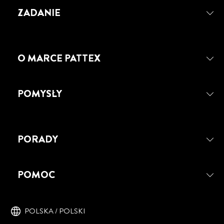
METALU? DWA PROSTE SPOSOBY
POWIERZCHNI O DOWOLNYM
MAJSTERKOWICZÓW
ZADANIE
ROZMIARZE
O MARCE PATTEX
POMYSŁY
PORADY
POMOC
POLSKA / POLSKI