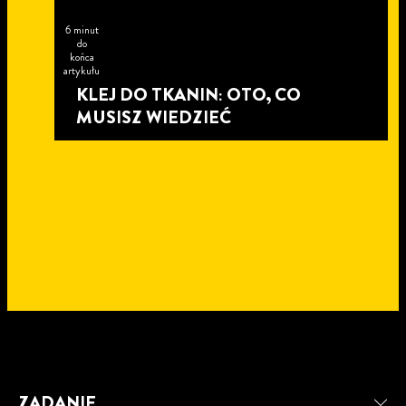
6 minut
do
końca
artykułu
KLEJ DO TKANIN: OTO, CO
MUSISZ WIEDZIEĆ
4 minut
do
5 minut
ZADANIE