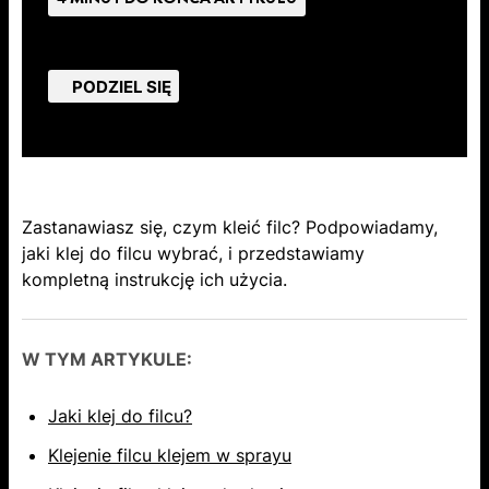
PODZIEL SIĘ
Zastanawiasz się​,​ czym kleić filc? Podpowiadamy​,​
jaki klej do filcu wybrać​,​ i ​przedstawiamy ​​ ​
kompletną instrukcję ich użycia.
W TYM ARTYKULE:
Jaki klej do filcu?
Klejenie filcu klejem w sprayu