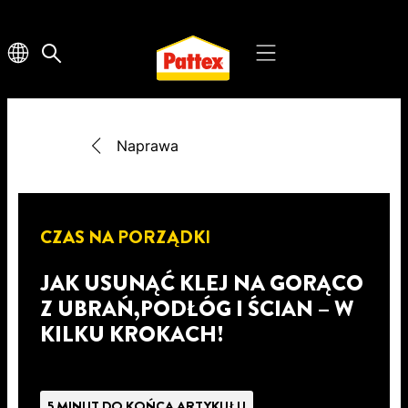
Naprawa
CZAS NA PORZĄDKI
JAK USUNĄĆ KLEJ NA GORĄCO
Z UBRAŃ,PODŁÓG I ŚCIAN – W
KILKU KROKACH!
5 MINUT DO KOŃCA ARTYKUŁU