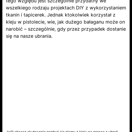
tego względu jest szczególnie przydatny we
wszelkiego rodzaju projektach DIY z wykorzystaniem
tkanin i tapicerek. Jednak ktokolwiek korzystał z
kleju w pistolecie, wie, jak dużego bałaganu może on
narobić – szczególnie, gdy przez przypadek dostanie
się na nasze ubrania.
Jeśli chcesz skutecznie pozbyć się plamy z kleju na gorąco z ubrań,